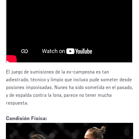
El juego de sumisiones de la ex-campeona es tan
adiestrado, técnico y limpio que incluso pude someter desde
posiones impovisadas. Nunes ha sido sometida en el pasado,
y de espalda contra la lona, parece no tener mucha
respuesta.
Condisión Física: