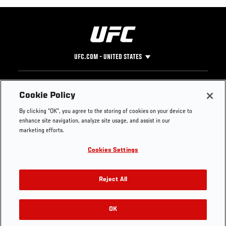
UFC.COM - UNITED STATES
Footer
UFC
SOCIAL MEDIA
HELP
Cookie Policy
The Sport
Facebook
Fight Pass FAQ
By clicking “OK”, you agree to the storing of cookies on your device to
UFC Foundation
Instagram
Press
enhance site navigation, analyze site usage, and assist in our
UFC Careers
Threads
Credentials
marketing efforts.
Zuffa Boxing
WhatsApp
Cookies Settings
Careers
YouTube
Store
TikTok
UFC Fight Club
Twitter
Reject All
UFC Video
Archive
OK