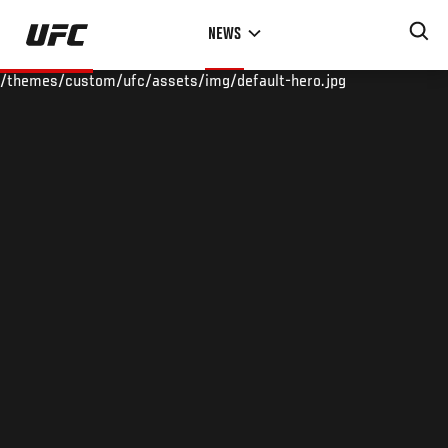
Skip
NEWS
to
main
/themes/custom/ufc/assets/img/default-hero.jpg
content